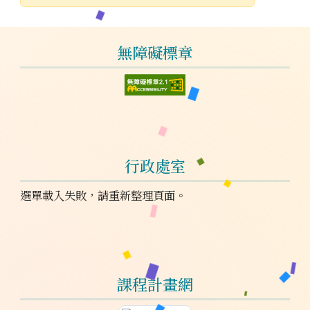
發布日期
瀏覽次數
左邊區域內容
無障礙標章
行政處室
選單載入失敗，請重新整理頁面。
課程計畫網