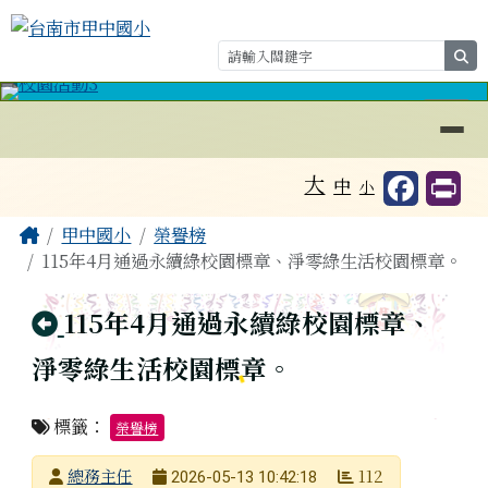
台南市甲中國小
跳至主內容區
se
導覽列
⏸
工具列
大
中
小
頁尾區域
主內容區域
Home
甲中國小
榮譽榜
115年4月通過永續綠校園標章、淨零綠生活校園標章。
回上頁
115年4月通過永續綠校園標章、
淨零綠生活校園標章。
標籤：
榮譽榜
發布者
總務主任
112
2026-05-13 10:42:18