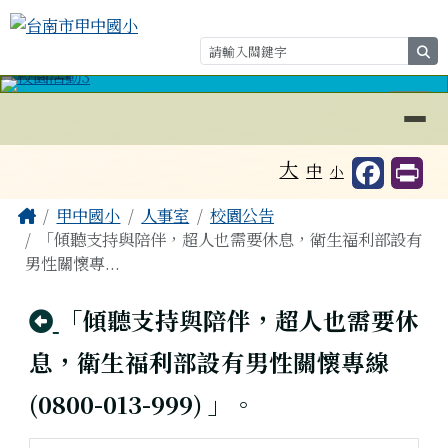
台南市甲中國小
跳至主內容區
se
導覽列
⏸
工具列
大
中
小
頁尾區域
主內容區域
Home
甲中國小
人事室
校園公告
「傾聽支持與陪伴，超人也需要休息，衛生福利部設有
男性關懷專...
回上頁
「傾聽支持與陪伴，超人也需要休
息，衛生福利部設有男性關懷專線
(0800-013-999) 」。