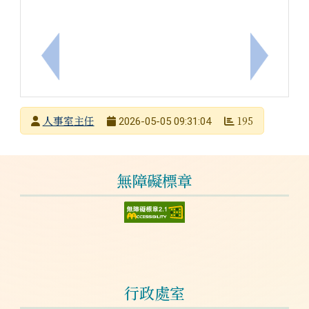
上一筆：檢送本府115學年度特約托育機構名單1份
下一筆：
發布者
人事室主任
195
2026-05-05 09:31:04
發布日期
瀏覽次數
左邊區域內容
無障礙標章
行政處室