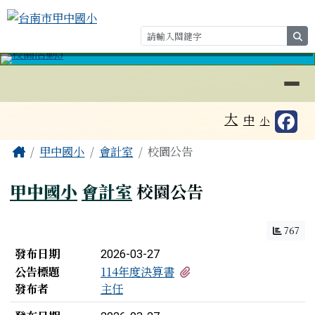
台南市甲中國小
跳至主內容區
se
導覽列
⏸
工具列
大
中
小
頁尾區域
主內容區域
Home
甲中國小
會計室
校園公告
甲中國小
會計室
校園公告
767
新聞列表
發布日期
2026-03-27
有1個附檔
公告標題
114年度決算書
發布者
主任