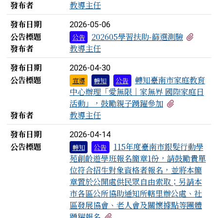
發布者
教導主任
發布日期
2026-05-06
有2個
公告標題
202605學習扶助-篩選測驗
公告
發布者
教導主任
發布日期
2026-04-30
公告標題
轉知臺南市家庭教育
宣導
轉知
公告
中心辦理「愛無限｜家無界 國際家庭日
有1個附檔
活動」，鼓勵親子踴躍參加
發布者
教導主任
發布日期
2026-04-14
公告標題
115年度臺南市銀髮行動學
轉知
公告
苑創齡遊學班報名簡章1份，請鼓勵貴單
位符合招生對象資格者報名，並將本簡
章置於公開處供民眾自由索取；另請本
市各區公所協助通知所轄里辦公處、社
區發展協會、老人會及關懷據點等團體
有1個附檔
踴躍報名