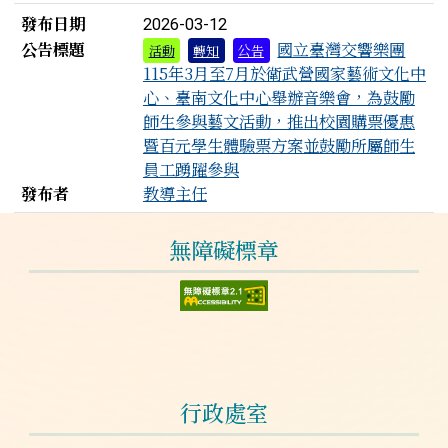
發布日期
2026-03-12
公告標題
國立臺灣交響樂團
活動
轉知
公告
115年3月至7月於衛武營國家藝術文化中
心、臺南文化中心舉辦音樂會，為鼓勵
師生參與藝文活動，推出校園購票優惠
暨百元學生體驗票方案並鼓勵所屬師生
員工踴躍參與
發布者
教導主任
左邊區域內容
無障礙標章
行政處室