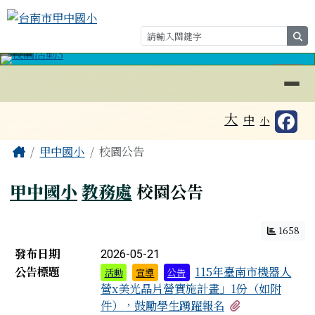
台南市甲中國小
跳至主內容區
se
導覽列
⏸
工具列
大
中
小
頁尾區域
主內容區域
Home
甲中國小
校園公告
甲中國小
教務處
校園公告
1658
新聞列表
發布日期
2026-05-21
公告標題
115年臺南市機器人
活動
宣導
公告
營x美光晶片營實施計畫」1份（如附
有1個附檔
件），鼓勵學生踴躍報名