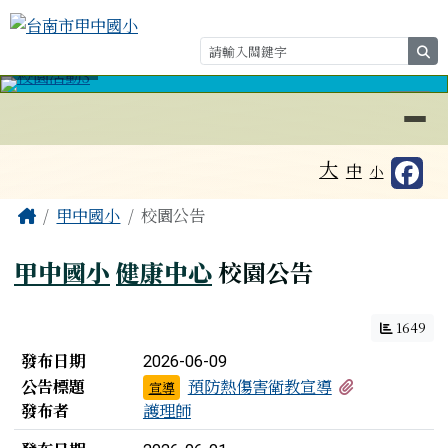
台南市甲中國小
跳至主內容區
se
導覽列
⏸
工具列
大
中
小
頁尾區域
主內容區域
Home
甲中國小
校園公告
甲中國小
健康中心
校園公告
1649
新聞列表
發布日期
2026-06-09
有1個附檔
公告標題
預防熱傷害衛教宣導
宣導
發布者
護理師