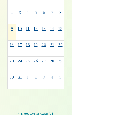
2
3
4
5
6
7
8
9
10
11
12
13
14
15
16
17
18
19
20
21
22
23
24
25
26
27
28
29
30
31
1
2
3
4
5