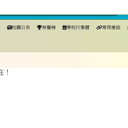
校園公告
榮譽榜
學校行事曆
常用連結
域
在！