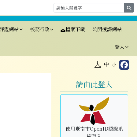
se
⏸
評鑑網站
校務行政
檔案下載
公開授課網站
登入
大
中
小
右邊區域內容
請由此登入
使用臺南市OpenID認證系
統登入