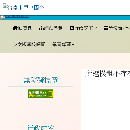
台南市甲中國小
跳至主內容區
導覽列
回首頁
網站導覽
行政處室
學校簡介
英文版學校網頁
學習專區
工具列
頁尾區域
左邊區域內容
主內容區
所選模組不存
無障礙標章
行政處室