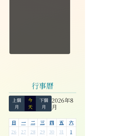
行事曆
2026年8
上個
今
下個
月
月
天
月
日
一
二
三
四
五
六
26
27
28
29
30
31
1