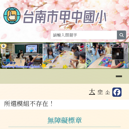
台南市甲中國小
跳至主內容區
se
⏸
導覽列
工具列
大
中
小
頁尾區域
主內容區域
所選模組不存在！
左邊區域內容
無障礙標章